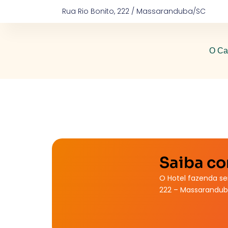
Ir
Rua Rio Bonito, 222 / Massaranduba/SC
para
o
conteúdo
O Ca
Saiba co
O Hotel fazenda se
222 – Massarandub