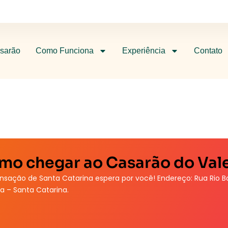
sarão
Como Funciona
Experiência
Contato
mo chegar ao Casarão do Val
nsação de Santa Catarina espera por você! Endereço: Rua Rio Bo
a – Santa Catarina.